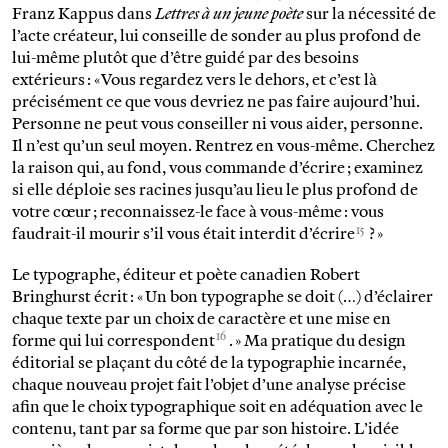
Franz Kappus dans
Lettres à un jeune poète
sur la nécessité de
l’acte créateur, lui conseille de sonder au plus profond de
lui-même plutôt que d’être guidé par des besoins
extérieurs : « Vous regardez vers le dehors, et c’est là
précisément ce que vous devriez ne pas faire aujourd’hui.
Personne ne peut vous conseiller ni vous aider, personne.
Il n’est qu’un seul moyen. Rentrez en vous-même. Cherchez
la raison qui, au fond, vous commande d’écrire ; examinez
si elle déploie ses racines jusqu’au lieu le plus profond de
votre cœur ; reconnaissez-le face à vous-même : vous
15
faudrait-il mourir s’il vous était interdit d’écrire
? »
Le typographe, éditeur et poète canadien Robert
Bringhurst écrit : « Un bon typographe se doit (…) d’éclairer
chaque texte par un choix de caractère et une mise en
16
forme qui lui correspondent
. » Ma pratique du design
éditorial se plaçant du côté de la typographie incarnée,
chaque nouveau projet fait l’objet d’une analyse précise
afin que le choix typographique soit en adéquation avec le
contenu, tant par sa forme que par son histoire. L’idée