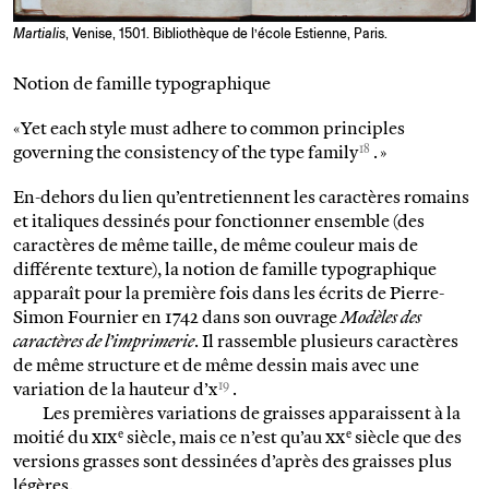
Martialis
, Venise, 1501. Bibliothèque de l’école Estienne, Paris.
Notion de famille typographique
« Yet each style must adhere to common principles
18
governing the consistency of the type family
. »
En-dehors du lien qu’entretiennent les caractères romains
et italiques dessinés pour fonctionner ensemble (des
caractères de même taille, de même couleur mais de
différente texture), la notion de famille typographique
apparaît pour la première fois dans les écrits de Pierre-
Simon Fournier en 1742 dans son ouvrage
Modèles des
caractères de l’imprimerie
. Il rassemble plusieurs caractères
de même structure et de même dessin mais avec une
19
variation de la hauteur d’x
.
Les premières variations de graisses apparaissent à la
e
e
moitié du
xix
siècle, mais ce n’est qu’au
xx
siècle que des
versions grasses sont dessinées d’après des graisses plus
légères.