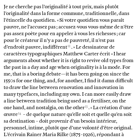
Je ne cherche pas l’originalité à tout prix, mais plutôt
l’originalité dans la forme commune, traditionnelle, dans
l’étincelle du quotidien. « Si votre quotidien vous paraît
pauvre, ne l’accusez pas ; accusez-vous vous-même de n’être
pas assez poète pour en appeler à vous les richesses ; car
pour le créateur il n’y a pas de pauvreté, il n’est pas
12
d’endroit pauvre, indifférent
. » Le dessinateur de
caractères typographiques Matthew Carter écrit « I hear
arguments about whether it is right to revive old types from
the past in a day and age when originality is à la mode. For
me, that is a boring debate—it has been going on since the
1550s for one thing, and, for another, I find it damn difficult
to draw the line between renovation and innovation in
many typefaces, including my own. I can more easily draw
a line between tradition being used as a fertiliser, on the
13
one hand, and nostalgia, on the other
. » La création d’une
14
œuvre
– de quelque nature qu’elle soit et quelle qu’en soit
sa destination – doit provenir d’un besoin intérieur,
personnel, intime, plutôt que d’une volonté d’être original.
L’écrivain Rainer Maria Rilke (1875–1926), répondant à