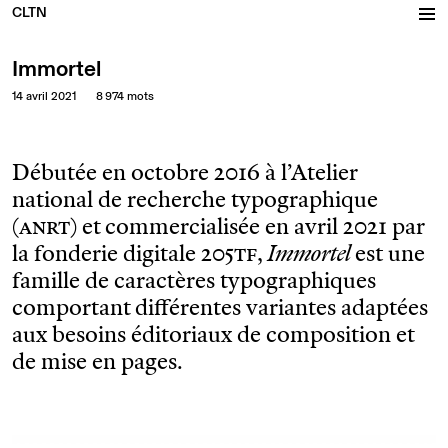
CLTN
Projects
Inventory
Immortel
Office
14 avril 2021
8 974 mots
Read in english
Débutée en octobre 2016 à l’Atelier
national de recherche typographique
(
anrt
) et commercialisée en avril 2021 par
la fonderie digitale 205
tf
,
Immortel
est une
famille de caractères typographiques
comportant différentes variantes adaptées
aux besoins éditoriaux de composition et
de mise en pages.