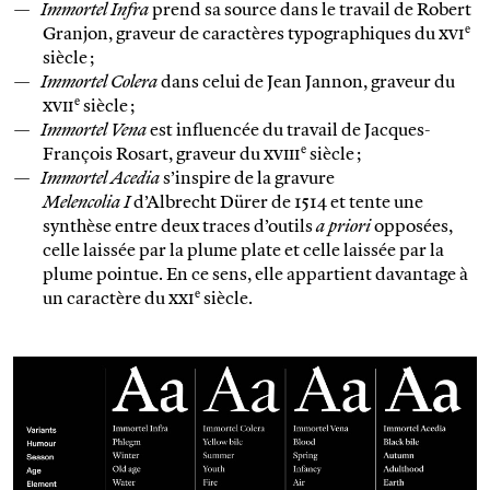
Immortel Infra
prend sa source dans le travail de Robert
e
Granjon, graveur de caractères typographiques du
xvi
siècle ;
Immortel Colera
dans celui de Jean Jannon, graveur du
e
xvii
siècle ;
Immortel Vena
est influencée du travail de Jacques-
e
François Rosart, graveur du
xviii
siècle ;
Immortel Acedia
s’inspire de la gravure
Melencolia I
d’Albrecht Dürer de 1514 et tente une
synthèse entre deux traces d’outils
a priori
opposées,
celle laissée par la plume plate et celle laissée par la
plume pointue. En ce sens, elle appartient davantage à
e
un caractère du
xxi
siècle.