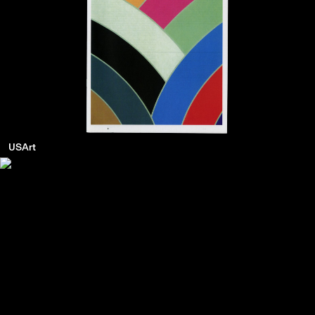
USArt